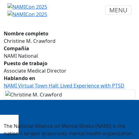
MENU
Nombre completo
Christine M. Crawford
Compañía
NAMI National
Puesto de trabajo
Associate Medical Director
Hablando en
NAMI Virtual Town Hall: Lived Experience with PTSD
The National Alliance on Mental Illness (NAMI) is the
nation's largest grassroots mental health organization.