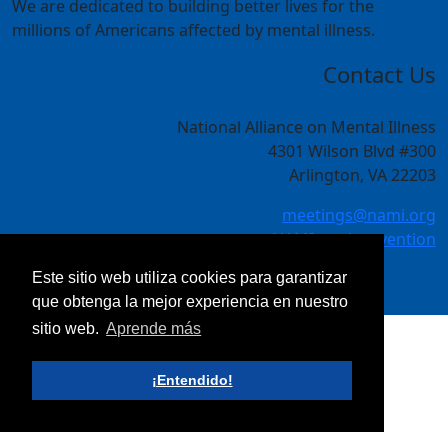
We are dedicated to building better lives for the
millions of Americans affected by mental illness.
Contact Us
National Alliance on Mental Illness
4301 Wilson Blvd #300
Arlington, VA 22203
meetings@nami.org
NAMI.org/convention
Este sitio web utiliza cookies para garantizar
que obtenga la mejor experiencia en nuestro
sitio web.
Aprende más
¡Entendido!