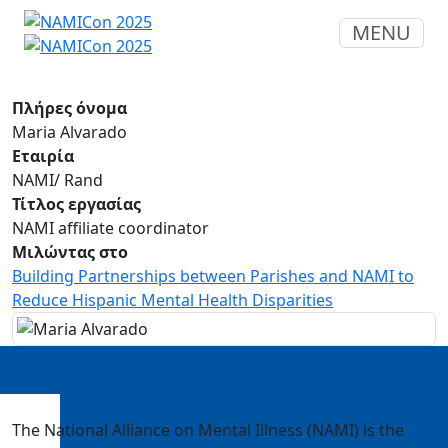
MENU
Πλήρες όνομα
Maria Alvarado
Εταιρία
NAMI/ Rand
Τίτλος εργασίας
NAMI affiliate coordinator
Μιλώντας στο
Building Partnerships between Parishes and NAMI to
Reduce Hispanic Mental Health Disparities
The National Alliance on Mental Illness (NAMI) is the