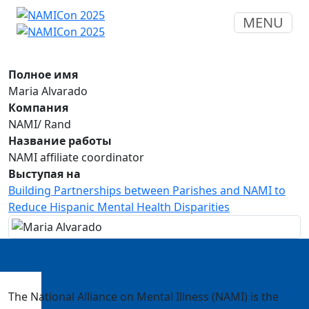
MENU
Полное имя
Maria Alvarado
Компания
NAMI/ Rand
Название работы
NAMI affiliate coordinator
Выступая на
Building Partnerships between Parishes and NAMI to
Reduce Hispanic Mental Health Disparities
The National Alliance on Mental Illness (NAMI) is the