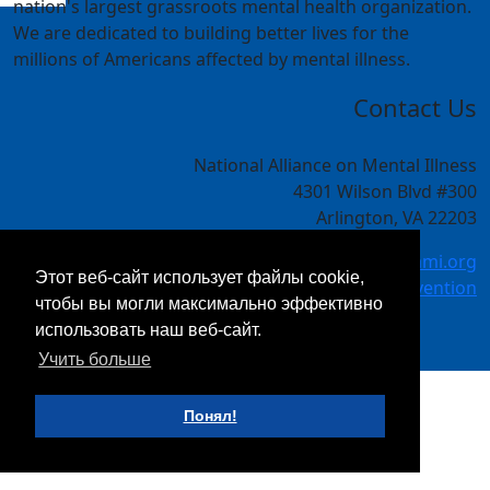
nation's largest grassroots mental health organization.
We are dedicated to building better lives for the
millions of Americans affected by mental illness.
Contact Us
National Alliance on Mental Illness
4301 Wilson Blvd #300
Arlington, VA 22203
meetings@nami.org
Этот веб-сайт использует файлы cookie,
NAMI.org/convention
чтобы вы могли максимально эффективно
использовать наш веб-сайт.
Учить больше
Понял!