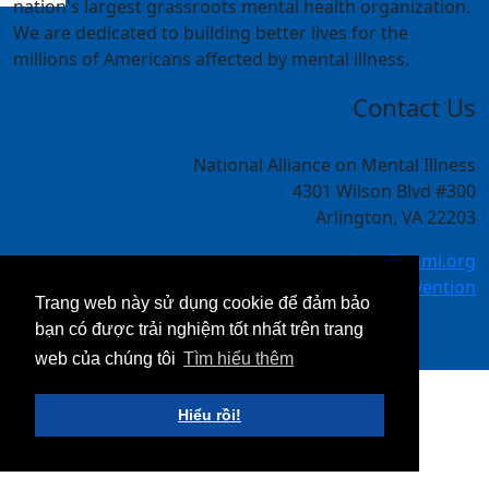
nation's largest grassroots mental health organization.
We are dedicated to building better lives for the
millions of Americans affected by mental illness.
Contact Us
National Alliance on Mental Illness
4301 Wilson Blvd #300
Arlington, VA 22203
meetings@nami.org
NAMI.org/convention
Trang web này sử dụng cookie để đảm bảo
bạn có được trải nghiệm tốt nhất trên trang
web của chúng tôi
Tìm hiểu thêm
Hiểu rồi!