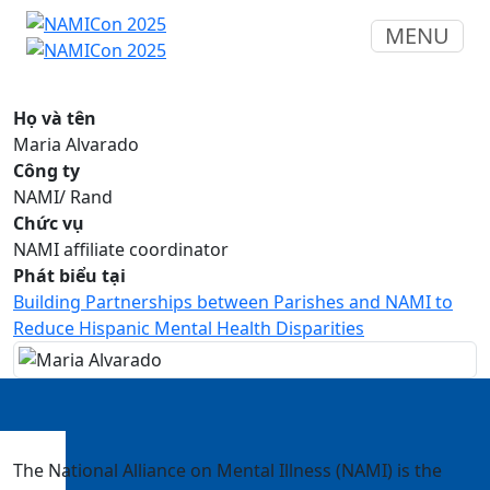
MENU
Họ và tên
Maria Alvarado
Công ty
NAMI/ Rand
Chức vụ
NAMI affiliate coordinator
Phát biểu tại
Building Partnerships between Parishes and NAMI to
Reduce Hispanic Mental Health Disparities
The National Alliance on Mental Illness (NAMI) is the